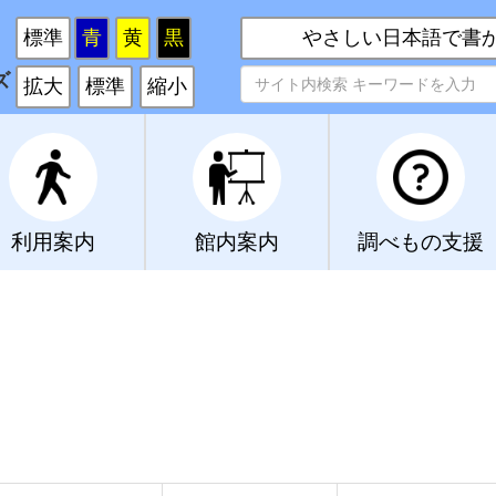
い
標準
青
黄
黒
やさしい日本語で書
ズ
拡大
標準
縮小
利用案内
館内案内
調べもの支援