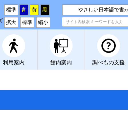
い
標準
青
黄
黒
やさしい日本語で書
ズ
拡大
標準
縮小
利用案内
館内案内
調べもの支援