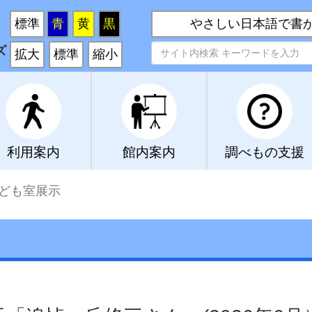
い
標準
青
黄
黒
やさしい日本語で書
ズ
拡大
標準
縮小
利用案内
館内案内
調べもの支援
ども室展示