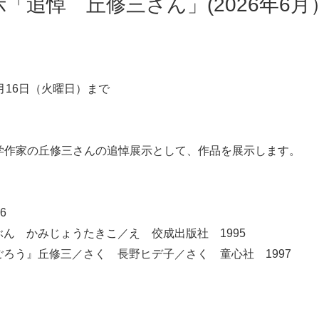
「追悼 丘修三さん」(2026年6月
6月16日（火曜日）まで
童文学作家の丘修三さんの追悼展示として、作品を展示します。
6
ん かみじょうたきこ／え 佼成出版社 1995
ろう』丘修三／さく 長野ヒデ子／さく 童心社 1997