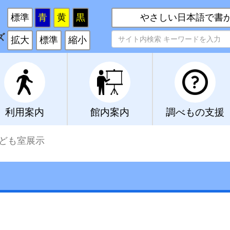
い
標準
青
黄
黒
やさしい日本語で書
ズ
拡大
標準
縮小
利用案内
館内案内
調べもの支援
ども室展示