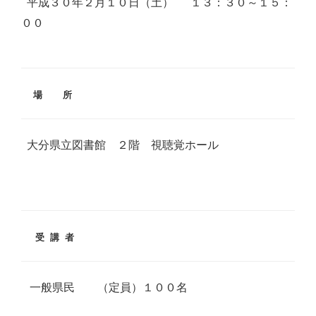
平成３０年２月１０日（土） １３：３０～１５：
００
場 所
大分県立図書館 ２階 視聴覚ホール
受 講 者
一般県民 （定員）１００名