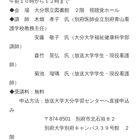
午前１０時から１２時まで
◆会 場 大分県立図書館 ２階 視聴覚ホール
◆講 師 木畑 孝子 氏（別府医師会立別府青山看
護学校教務主任）
安藤 敬子 氏（大分大学福祉健康科学部
講師）
森竹 晃弘 氏（放送大学学生・現役看護
師）
菊池 瑠璃 氏（放送大学学生・現役看護
師）
◆受講料：無料
申込方法：放送大学大分学習センターへ直接申込
み
〒874-8501 別府市北石垣８２
別府大学別府キャンパス３９号館 ２
階