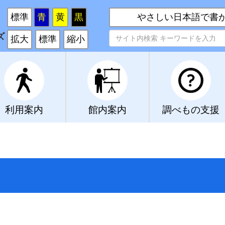
い
標準
青
黄
黒
やさしい日本語で書
ズ
拡大
標準
縮小
利用案内
館内案内
調べもの支援