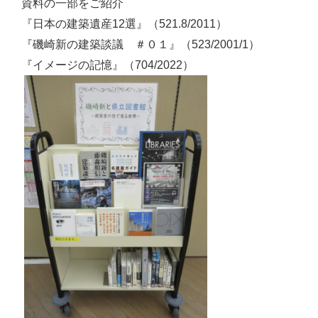
資料の一部をご紹介
『日本の建築遺産12選』（521.8/2011）
『磯崎新の建築談議 ＃０１』（523/2001/1）
『イメージの記憶』（704/2022）