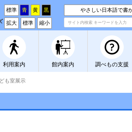
い
標準
青
黄
黒
やさしい日本語で書
ズ
拡大
標準
縮小
利用案内
館内案内
調べもの支援
ども室展示