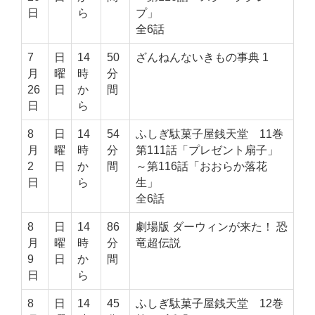
日
ら
プ」
全6話
7
日
14
50
ざんねんないきもの事典 1
月
曜
時
分
26
日
か
間
日
ら
8
日
14
54
ふしぎ駄菓子屋銭天堂 11巻
月
曜
時
分
第111話「プレゼント扇子」
2
日
か
間
～第116話「おおらか落花
日
ら
生」
全6話
8
日
14
86
劇場版 ダーウィンが来た！ 恐
月
曜
時
分
竜超伝説
9
日
か
間
日
ら
8
日
14
45
ふしぎ駄菓子屋銭天堂 12巻