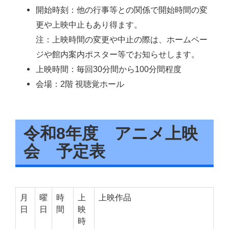
開始時刻：他の行事等との関係で開始時間の変
更や上映中止もあり得ます。
注：上映時間の変更や中止の際は、ホームペー
ジや館内案内ポスター等でお知らせします。
上映時間：毎回30分間から100分間程度
会場：2階 視聴覚ホール
令和8年度 アニメ上映
会 予定表
月
曜
時
上
上映作品
日
日
間
映
時