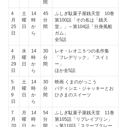
間
4
土
14
45
ふしぎ駄菓子屋銭天堂 10巻
月
曜
時
分
第100話「その名は「銭天
25
日
か
間
堂」」～第104話「分身風船
日
ら
ガム」
全5話
4
水
14
30
レオ・レオニ５つの名作集
月
曜
時
分
「フレデリック」「スイミ
29
日
か
間
ー」
日
ら
ほか全5話
5
土
14
30
映画 くまのがっこう
月
曜
時
分
パティシエ・ジャッキーとお
9
日
か
間
ひさまのスイーツ
日
ら
7
月
14
54
ふしぎ駄菓子屋銭天堂 11巻
月
曜
時
分
第105話「リプレイプリン」
20
日
か
間
～第110話「スクープクレー