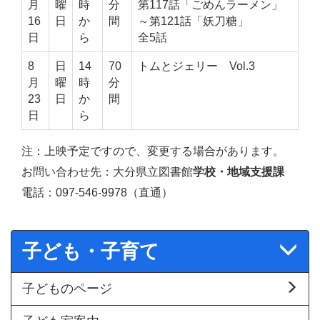
月
曜
時
分
第117話「ごめんラーメン」
16
日
か
間
～第121話「妖刀糖」
日
ら
全5話
8
日
14
70
トムとジェリー Vol.3
月
曜
時
分
23
日
か
間
日
ら
注：上映予定ですので、変更する場合があります。
お問い合わせ先：大分県立図書館
学校・地域支援課
電話：097-546-9978（直通）
子ども・子育て
子どものページ