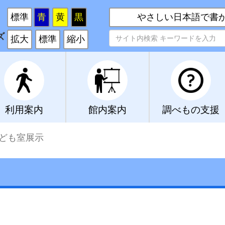
い
標準
青
黄
黒
やさしい日本語で書
ズ
拡大
標準
縮小
利用案内
館内案内
調べもの支援
ども室展示