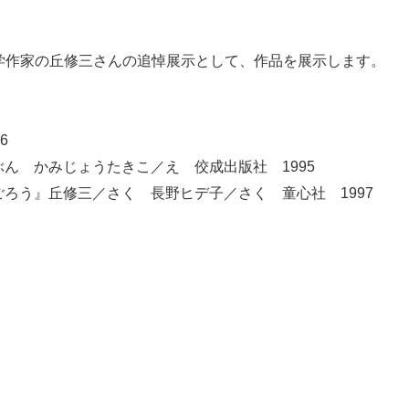
童文学作家の丘修三さんの追悼展示として、作品を展示します。
6
ん かみじょうたきこ／え 佼成出版社 1995
ろう』丘修三／さく 長野ヒデ子／さく 童心社 1997