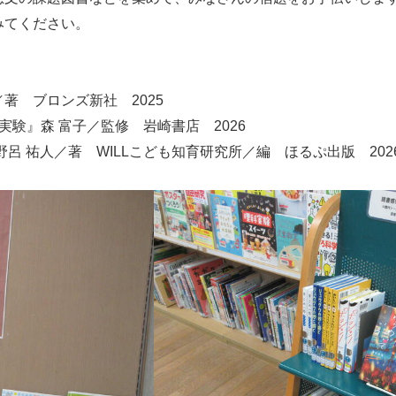
みてください。
著 ブロンズ新社 2025
験』森 富子／監修 岩崎書店 2026
呂 祐人／著 WILLこども知育研究所／編 ほるぷ出版 202