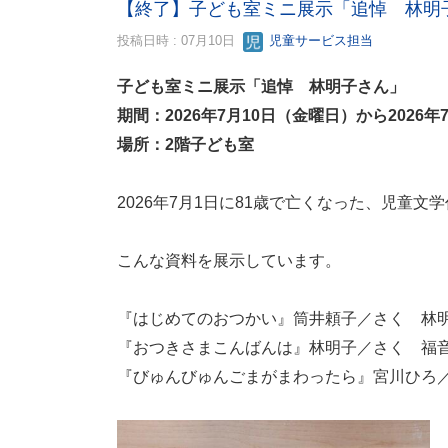
【終了】子ども室ミニ展示「追悼 林明
投稿日時 : 07月10日
児童サービス担当
子ども室ミニ展示「追悼 林明子さん」
期間：2026年7月10日（金曜日）から2026
場所：2階子ども室
2026年7月1日に81歳で亡くなった、児童
こんな資料を展示しています。
『はじめてのおつかい』筒井頼子／さく 林明
『おつきさまこんばんは』林明子／さく 福音館
『びゅんびゅんごまがまわったら』宮川ひろ／作