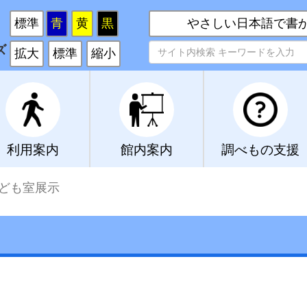
い
標準
青
黄
黒
やさしい日本語で書
ズ
拡大
標準
縮小
利用案内
館内案内
調べもの支援
ども室展示