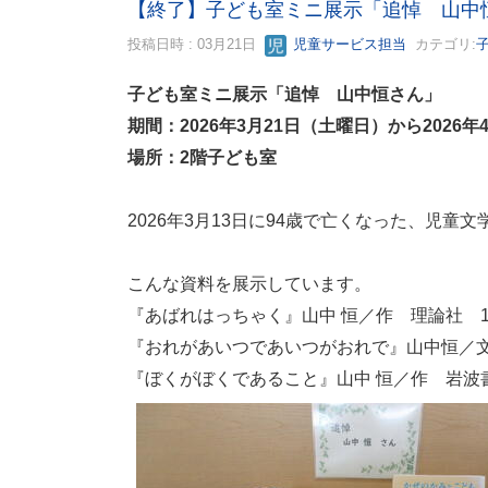
【終了】子ども室ミニ展示「追悼 山中
投稿日時 : 03月21日
児童サービス担当
カテゴリ:
子ども室ミニ展示「追悼 山中恒さん」
期間：2026年3月21日（土曜日）から2026
場所：2階子ども室
2026年3月13日に94歳で亡くなった、児
こんな資料を展示しています。
『あばれはっちゃく』山中 恒／作 理論社 1
『おれがあいつであいつがおれで』山中恒／文
『ぼくがぼくであること』山中 恒／作 岩波書