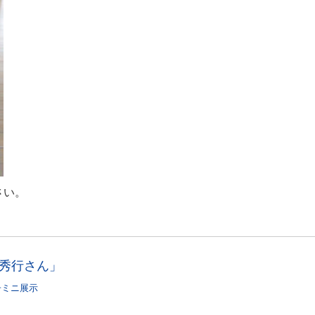
さい。
 秀行さん」
子ミニ展示