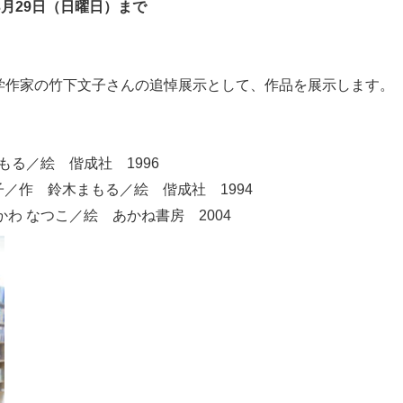
年3月29日（日曜日）まで
童文学作家の竹下文子さんの追悼展示として、作品を展示します。
もる／絵 偕成社 1996
／作 鈴木まもる／絵 偕成社 1994
わ なつこ／絵 あかね書房 2004