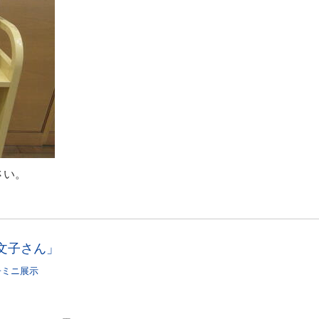
さい。
文子さん」
子ミニ展示