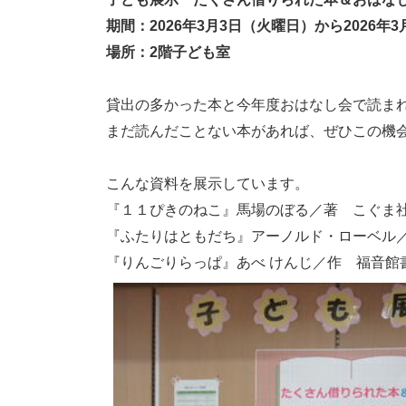
期間：2026年3月3日（火曜日）から2026年3
場所：2階子ども室
貸出の多かった本と今年度おはなし会で読ま
まだ読んだことない本があれば、ぜひこの機
こんな資料を展示しています。
『１１ぴきのねこ』馬場のぼる／著 こぐま社 
『ふたりはともだち』アーノルド・ローベル／
『りんごりらっぱ』あべ けんじ／作 福音館書