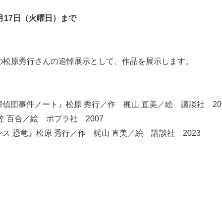
3月17日（火曜日）まで
説家の松原秀行さんの追悼展示として、作品を展示します。
団事件ノート』松原 秀行／作 梶山 直美／絵 講談社 20
 百合／絵 ポプラ社 2007
 恐竜』松原 秀行／作 梶山 直美／絵 講談社 2023