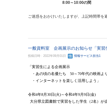
8:00～10:00の間
ご迷惑をおかけいたしますが、上記時間帯を
一般資料室 企画展示のお知らせ「実習
投稿日時 : 2022年09月01日
情報サービス担当1
「実習生による企画展示
・あの頃の名優たち
50
～
70
年代の映画よ
・インターネット
を楽しく活用しよう
」
令和
4
年
8
月
30
日
(
火
)
～令和
4
年
9
月
9
日
(
金
)
大分県立図書館で実習をした学生（
2
名）が