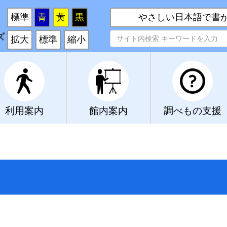
い
標準
青
黄
黒
やさしい日本語で書
ズ
拡大
標準
縮小
利用案内
館内案内
調べもの支援