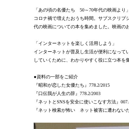
「
あの頃の名優たち
50
～
70
年代の映画より
コロナ禍で増えたおうち時間。サブスクリプ
代の映画についての本を集めました。映画の
「インターネットを楽しく活用しよう」
インターネットが普及し生活が便利になって
していくために、わかりやすく役に立つ本を
●資料の一部をご紹介
『昭和が恋した女優たち』
778.2/2015
『口伝我が人生の辞』
778.2/2003
『ネットと
SNS
を安全に使いこなす方法』
007.
『ネット検索が怖い ネット被害に遭わない