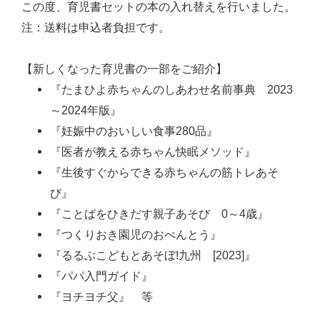
この度、育児書セットの本の入れ替えを行いました。
注：送料は申込者負担です。
【新しくなった育児書の一部をご紹介】
『たまひよ赤ちゃんのしあわせ名前事典 2023
～2024年版』
『妊娠中のおいしい食事280品』
『医者が教える赤ちゃん快眠メソッド』
『生後すぐからできる赤ちゃんの筋トレあそ
び』
『ことばをひきだす親子あそび 0～4歳』
『つくりおき園児のおべんとう』
『るるぶこどもとあそぼ!九州 [2023]』
『パパ入門ガイド』
『ヨチヨチ父』 等