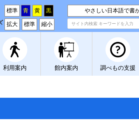
い
標準
青
黄
黒
やさしい日本語で書
ズ
拡大
標準
縮小
利用案内
館内案内
調べもの支援