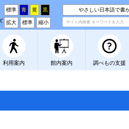
い
標準
青
黄
黒
やさしい日本語で書
ズ
拡大
標準
縮小
利用案内
館内案内
調べもの支援