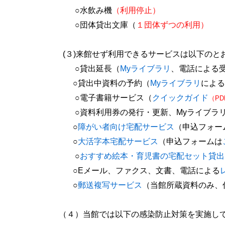
○水飲み機
（利用停止）
○団体貸出文庫
（
１団体ずつの利用）
(３
)来館せず利用できるサービスは以下のと
○貸出延長（
Myライブラリ
、電話による
○貸出中資料の予約（
Myライブラリ
による
○電子書籍サービス（
クイックガイド
（
PD
○資料利用券の発行・更新、Myライブラリ
○
障がい者向け宅配サービス
（申込フォー
○
大活字本宅配サービス
（申込フォームは
○
おすすめ絵本・育児書の宅配セット貸出
○
E
メール、ファクス、文書、電話による
○
郵送複写サービス
（当館所蔵資料のみ、
（４）当館では以下の感染防止対策を実施し