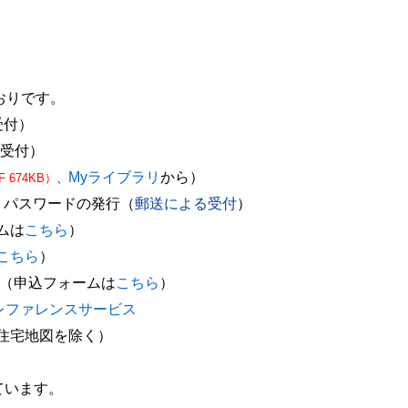
おりです。
受付）
受付）
Myライブラリ
から）
F 674KB
）
、
パスワードの発行（
郵送による受付
）
ムは
こちら
）
こちら
）
（申込フォームは
こちら
）
レファレンスサービス
住宅地図を除く）
ています。