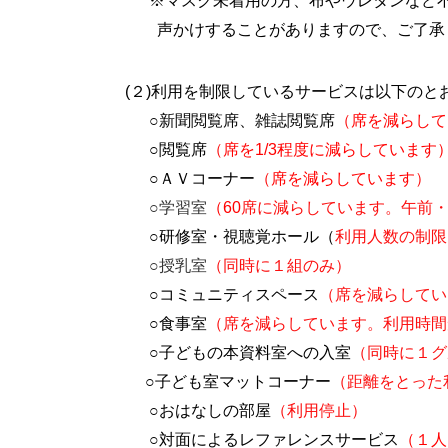
※マスク未着用の方、布やウレタンなど
声かけすることがありますので、ご了承
(２
)利用を制限しているサービスは以下の
と
○新聞閲覧席、雑誌閲覧席
（
席を減らして
○閲覧席
（
席
を1/3程度に減らしています
○ＡＶコーナー
（
席を減らしています
）
○学習室
（60
席に減らしています。午前
○研修室・視聴覚ホール
（
利用人数の制限
○授乳室
（同時に１組のみ）
○コミュニティスペース
（
席を減らしてい
○食事室
（
席を減らしています。利用時間
○子どもの本資料室への入室
（同時に１グ
○子ども室マットコーナー
（距離をとった
○おはなしの部屋
（利用停止）
○対面によるレファレンスサービス
（１人