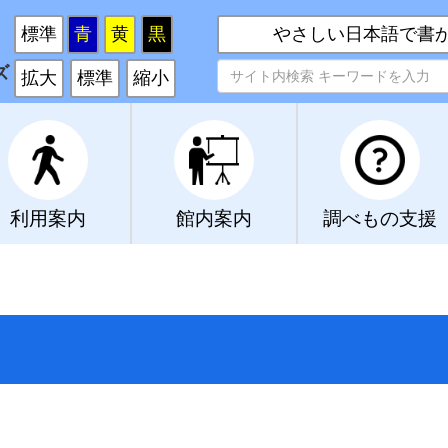
い
標準
青
黄
黒
やさしい日本語で書
ズ
拡大
標準
縮小
利用案内
館内案内
調べもの支援