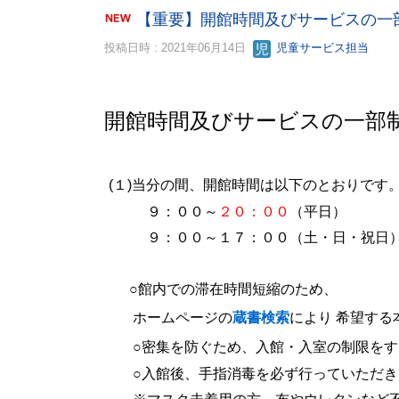
【重要】開館時間及びサービスの一
投稿日時 : 2021年06月14日
児童サービス担当
開館時間及びサービスの一部
(
１
)当分の間、
開館時間は以下のとおりです
９：００～
２０：００
（平日）
９：００～１７：００（土・日・祝日
○館内での滞在時間短縮のため、
ホームページの
蔵書検索
により
希望する
○密集を防ぐため、入館・入室の制限をす
○入館後、手指消毒を必ず行っていただき