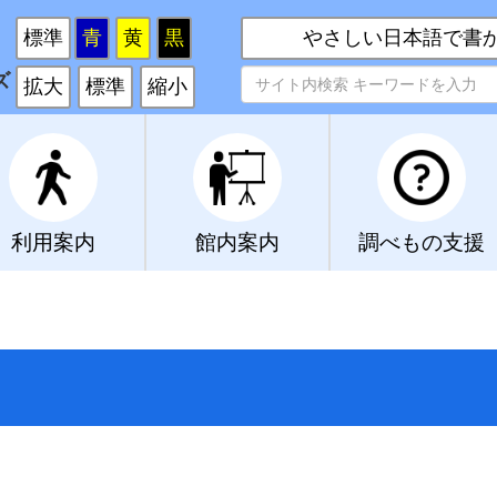
い
標準
青
黄
黒
やさしい日本語で書
ズ
拡大
標準
縮小
利用案内
館内案内
調べもの支援