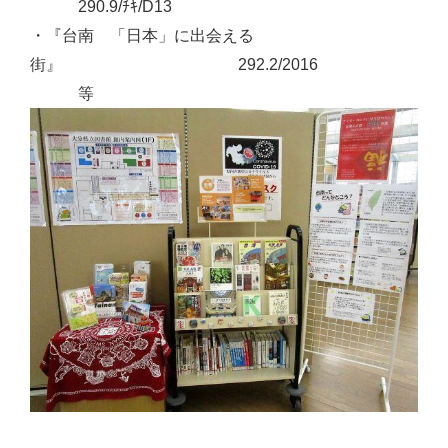
290.9/ﾁｷ/D13
・『台南 「日本」に出会える
街』 292.2/2016
等