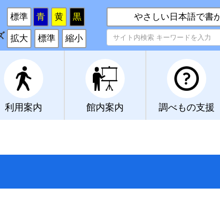
い
標準
青
黄
黒
やさしい日本語で書
ズ
拡大
標準
縮小
利用案内
館内案内
調べもの支援