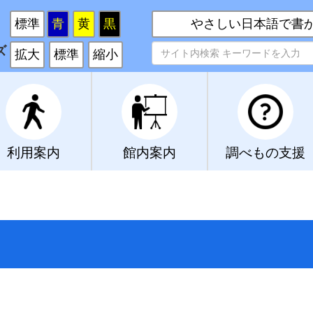
い
標準
青
黄
黒
やさしい日本語で書
ズ
拡大
標準
縮小
利用案内
館内案内
調べもの支援