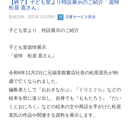
【終了】子ども室より特設展示のご紹介「追悼
松居 直さん」
投稿日時 : 2022年11月09日
児童サービス担当
子ども室より 特設展示のご紹介
子ども室追悼展示
『追悼 松居 直さん』
令和4年11月2日に元福音館書店社長の松居直氏が96
歳で亡くなられました。
編集者として『おおきなかぶ』『ぐりとぐら』などの
絵本を世に送り出し、自身でも『ももたろう』『だい
くとおにろく』などの絵本の文や再話を手がけた松居
直氏の作品や関連する資料を展示します。