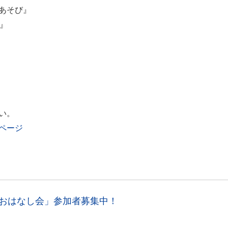
あそび』
』
い。
ページ
のおはなし会」参加者募集中！