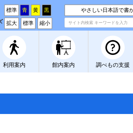
い
標準
青
黄
黒
やさしい日本語で書
ズ
拡大
標準
縮小
利用案内
館内案内
調べもの支援