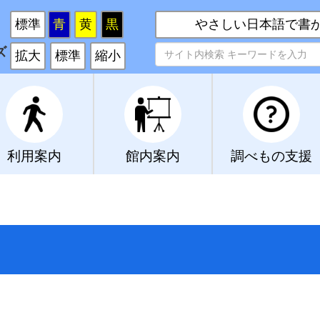
い
標準
青
黄
黒
やさしい日本語で書
ズ
拡大
標準
縮小
利用案内
館内案内
調べもの支援