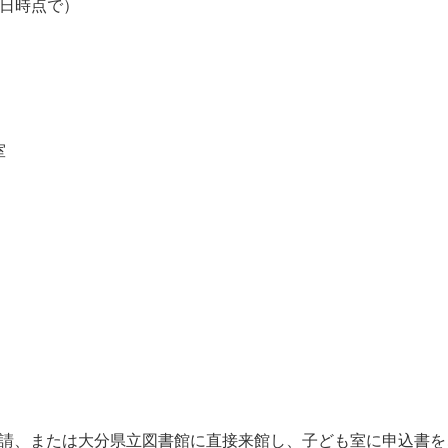
催日時点で）
修室
申請、または大分県立図書館に直接来館し、子ども室に申込書を