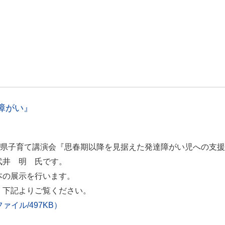
障がい』
分県子育て講演会『思春期以降を見据えた発達障がい児への支
武井 明 氏です。
本の展示を行います。
、下記よりご覧ください。
イル/497KB）