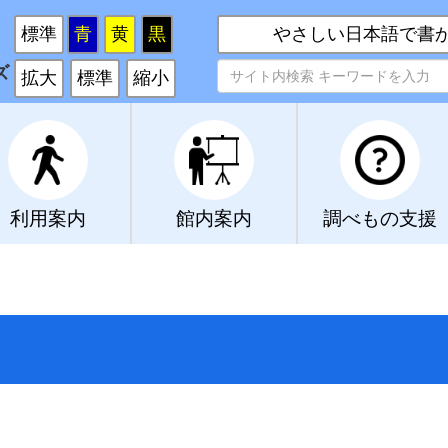
い
標準
青
黄
黒
やさしい日本語で書
ズ
拡大
標準
縮小
利用案内
館内案内
調べもの支援