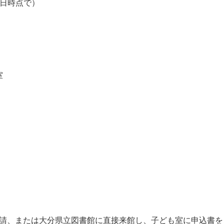
催日時点で）
修室
申請、または大分県立図書館に直接来館し、子ども室に申込書を