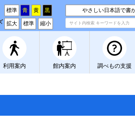
い
標準
青
黄
黒
やさしい日本語で書
ズ
拡大
標準
縮小
利用案内
館内案内
調べもの支援