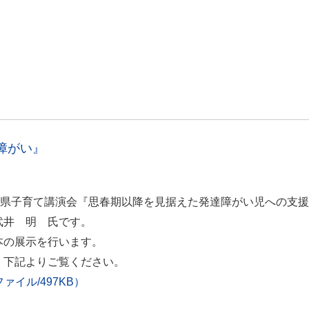
障がい』
分県子育て講演会『思春期以降を見据えた発達障がい児への支
武井 明 氏です。
本の展示を行います。
、下記よりご覧ください。
イル/497KB）