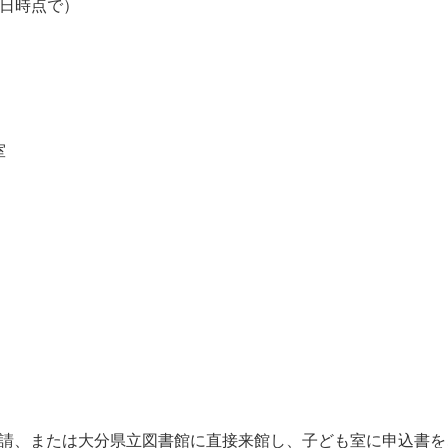
催日時点で）
修室
申請、または大分県立図書館に直接来館し、子ども室に申込書を