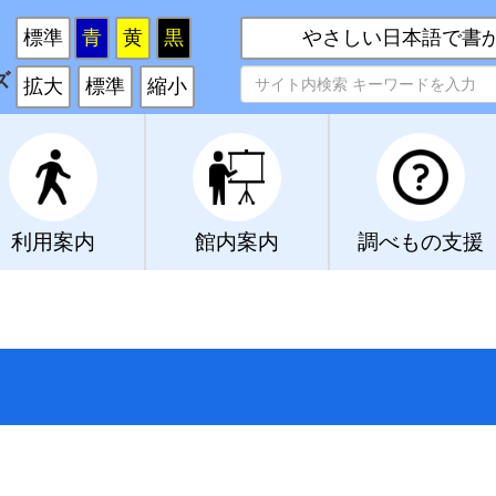
い
標準
青
黄
黒
やさしい日本語で書
ズ
拡大
標準
縮小
利用案内
館内案内
調べもの支援