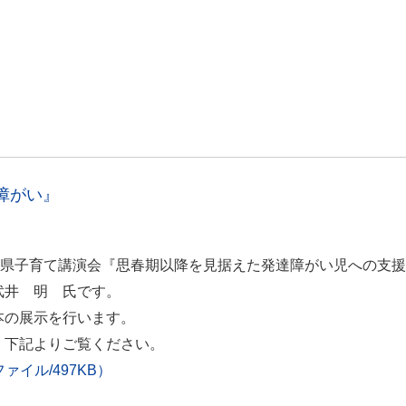
障がい』
分県子育て講演会『思春期以降を見据えた発達障がい児への支
武井 明 氏です。
本の展示を行います。
、下記よりご覧ください。
イル/497KB）