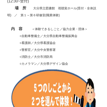
(12:30~受付)
場 所
大分県立図書館 視聴覚ホール(受付・全体説
明) ／ 第１～第６研修室(職業体験)
内 容
＜体験できるしごと／協力企業・団体＞
○自動車整備士／大分県自動車整備振興会
○看護師／大分県看護協会
○警察官／大分中央警察署
○消防士／大分市消防局
○カメラマン／大分県デザイン協会