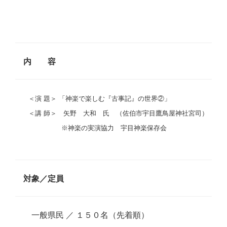
内 容
＜演 題＞ 「神楽で楽しむ『古事記』の世界②」
＜講 師＞ 矢野 大和 氏 （佐伯市宇目鷹鳥屋神社宮司）
※神楽の実演協力 宇目神楽保存会
対象／定員
一般県民 ／ １５０名（先着順）