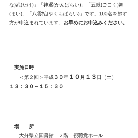
な)武(たけ)」「神逐(かんばらい)」「五穀(ごこく)舞
(まい)」「八雲払(やくもばらい)」です。100名を超す
方が申込まれています。
お早めにお申込みください。
実施日時
１０
１３
＜第２回＞平成
年
月
日（土）
３０
１３：３０～１５：３０
場 所
大分県立図書館 ２階 視聴覚ホール