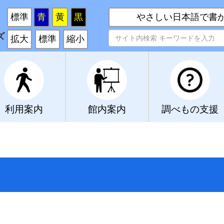
い
標準
青
黄
黒
やさしい日本語で書
ズ
拡大
標準
縮小
利用案内
館内案内
調べもの支援