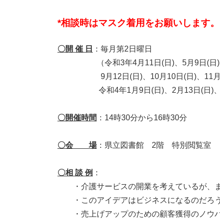
*相談時はマスク着用をお願いします。
〇開 催 日
：毎月第2日曜日
（令和3年4月11日(日)、5月9日(日)、6月
9月12日(日)、10月10日(日)、11月14
令和4年1月9日(日)、2月13日(日)、3
〇開催時間
：14時30分から16時30分
〇会 場
：県立図書館 2階 特別閲覧室
〇相 談 例
：
・介護サービスの開業を考えているが、ま
・このアイデアはビジネスになるのだろ
・売上げアップのための顧客獲得のノウハ