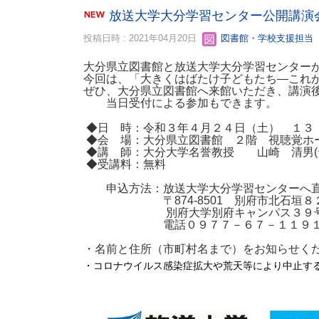
放送大学大分学習センター公開講演
投稿日時 : 2021年04月20日
図書館・学校支援担当
大分県立図書館と放送大学大分学習センター
今回は、「大きくはばたけ子どもたち―これ
ぜひ、大分県立図書館へ来館いただき、講演
当日受付による参加もできます。
◆日 時：令和３年４月２４日（土） １３
◆会 場：大分県立図書館 ２階 視聴覚ホ
◆講 師：大分大学名誉教授 山崎 清男
(
◆受講料：無料
申込方法：放送大学大分学習センターへ直
〒
874-8501
別府市北石垣８
別府大学別府キャンパス３９号
電話０９７７－６７－１１９１ ま
・名前と住所（市町村名まで）をお知らせく
・コロナウイルス感染症拡大や荒天等により中止す