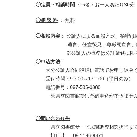
◯定員・相談時間
： 5名・お一人あたり30分
◯相 談 料
： 無料
◯相談内容
： 公証人による面談方式。秘密は
遺言、任意後見、尊厳死宣言、離婚給
※公証人の職務は公証業務に限ら
◯申込方法
：
大分公証人合同役場に電話でお申し込みく
受付時間：9：00～17：00（平日のみ）
電話番号：097-535-0888
※県立図書館では予約申込ができません
◯問い合わせ先
県立図書館サービス課調査相談担当ま
【TEL】 097-546-9971