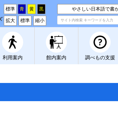
い
標準
青
黄
黒
やさしい日本語で書
ズ
拡大
標準
縮小
利用案内
館内案内
調べもの支援