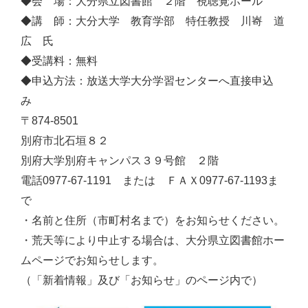
◆会 場：大分県立図書館 ２階 視聴覚ホール
◆講 師：大分大学 教育学部 特任教授 川㟢 道
広 氏
◆受講料：無料
◆申込方法：放送大学大分学習センターへ直接申込
み
〒874-8501
別府市北石垣８２
別府大学別府キャンパス３９号館 ２階
電話0977‐67‐1191 または ＦＡＸ0977‐67‐1193ま
で
・名前と住所（市町村名まで）をお知らせください。
・荒天等により中止する場合は、大分県立図書館ホー
ムページでお知らせします。
（「新着情報」及び「お知らせ」のページ内で）