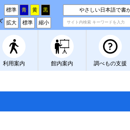
い
標準
青
黄
黒
やさしい日本語で書
ズ
拡大
標準
縮小
利用案内
館内案内
調べもの支援