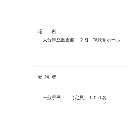
場 所
大分県立図書館 ２階 視聴覚ホール
受 講 者
一般県民 （定員）１００名