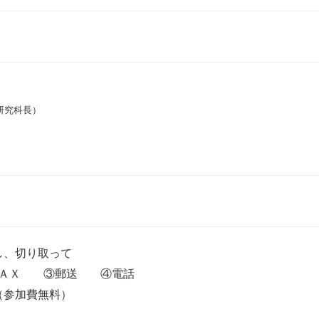
研究科長）
し、切り取って
ＡＸ ③郵送 ④電話
参加費無料）