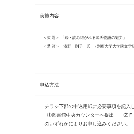
実施内容
＜演 題＞ 「続・読み継がれる源氏物語の魅力」
＜講 師＞ 浅野 則子 氏 （別府大学大学院文学
申込方法
チラシ下部の申込用紙に必要事項を記入
①図書館中央カウンターへ提出 ②Ｆ
のいずれかによりお申し込みください。（