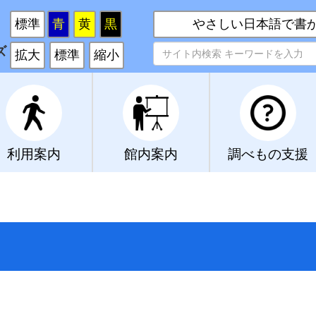
い
標準
青
黄
黒
やさしい日本語で書
ズ
拡大
標準
縮小
利用案内
館内案内
調べもの支援