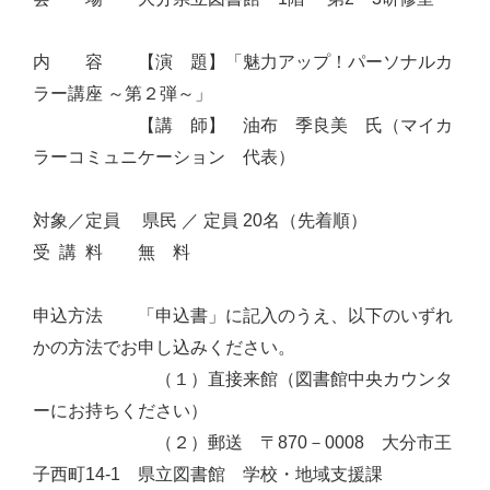
内 容 【演 題】「魅力アップ！パーソナルカ
ラー講座 ～第２弾～」
【講 師】 油布 季良美 氏（マイカ
ラーコミュニケーション 代表）
対象／定員 県民 ／ 定員 20名（先着順）
受 講 料 無 料
申込方法 「申込書」に記入のうえ、以下のいずれ
かの方法でお申し込みください。
（１）直接来館（図書館中央カウンタ
ーにお持ちください）
（２）郵送 〒870－0008 大分市王
子西町14-1 県立図書館 学校・地域支援課