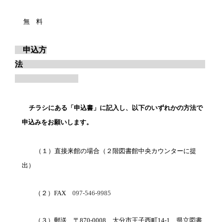
無 料
申込方
法
チラシにある「申込書」に記入し、以下のいずれかの方法で
申込みをお願いします。
（１）直接来館の場合（２階図書館中央カウンターに提
出）
（２）
FAX
097-546-9985
（３）郵送 〒
870-0008
大分市王子西町
14-1
県立図書