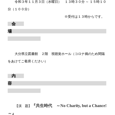
令和３年１１月３日（水曜日） １３時３０分 ～ １５時１０
分（１００分）
※受付は１３時からです。
会
場
大分県立図書館 ２階 視聴覚ホール（コロナ禍のため間隔
をあけてご着席ください）
内
容
『共生時代 ～
No Charity, but a Chance!
【演 題】
～』