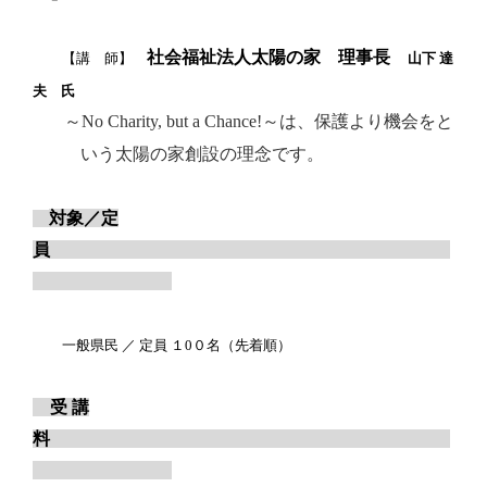
社会福祉法人太陽の家 理事長
【講 師】
山下 達
夫 氏
～
No Charity, but a Chance!
～は、保護より機会をと
いう太陽の家創設の理念です。
対象／定
員
一般県民 ／ 定員 １
0
０名（先着順）
受 講
料