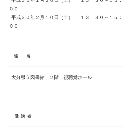
平成３０年１月２０日（土） １３：３０～１５：
００
平成３０年２月１０日（土） １３：３０～１５：
００
場 所
大分県立図書館 ２階 視聴覚ホール
受 講 者