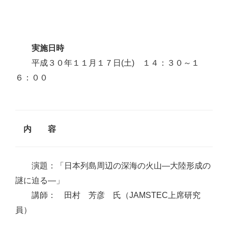
実施日時
平成３０年１１月１７日(土) １４：３０～１
６：００
内 容
演題：「日本列島周辺の深海の火山―大陸形成の
謎に迫る―」
講師： 田村 芳彦 氏（JAMSTEC上席研究
員）