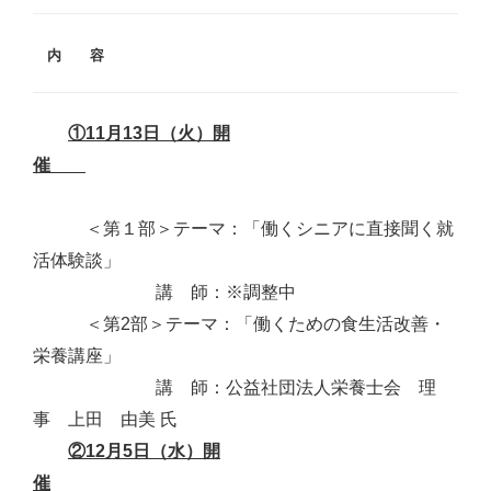
内 容
①11月13日（火）開
催
＜第１部＞テーマ：「働くシニアに直接聞く就
活体験談」
講 師：※調整中
＜第2部＞テーマ：「働くための食生活改善・
栄養講座」
講 師：公益社団法人栄養士会 理
事 上田 由美 氏
②12月5日（水）開
催