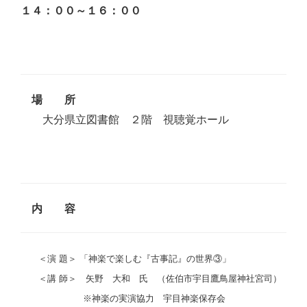
１４：００～１６：００
場 所
大分県立図書館 ２階 視聴覚ホール
内 容
＜演 題＞ 「神楽で楽しむ『古事記』の世界③」
＜講 師＞ 矢野 大和 氏 （佐伯市宇目鷹鳥屋神社宮司）
※神楽の実演協力 宇目神楽保存会