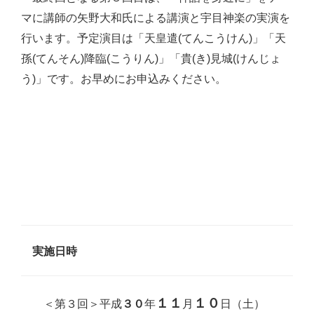
マに講師の矢野大和氏による講演と宇目神楽の実演を
行います。予定演目は「天皇遣(てんこうけん)」「天
孫(てんそん)降臨(こうりん)」「貴(き)見城(けんじょ
う)」です。お早めにお申込みください。
実施日時
１１
１０
＜第３回＞平成
年
月
日（土）
３０