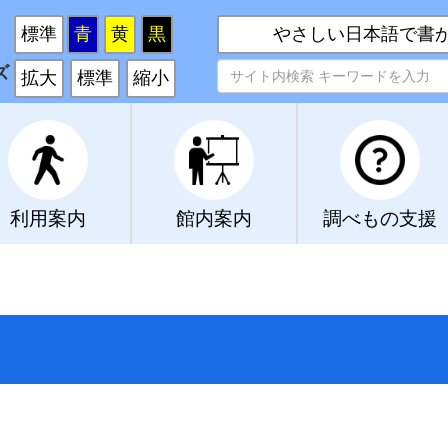
い
標準
青
黄
黒
やさしい日本語で書
ズ
拡大
標準
縮小
利用案内
館内案内
調べもの支援