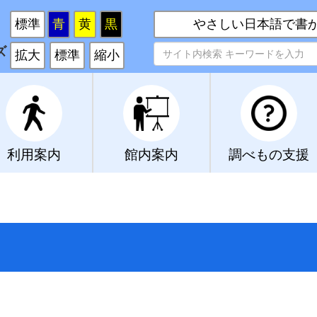
い
標準
青
黄
黒
やさしい日本語で書
ズ
拡大
標準
縮小
利用案内
館内案内
調べもの支援