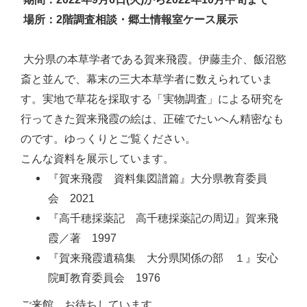
場所：2階調査相談・郷土情報室ケース展示
大分県の本草学者である賀来飛霞。伊藤圭介、飯沼慾
斎と並んで、幕末の三大本草学者に数えられていま
す。実地で草花を採取する「実物調査」による研究を
行ってきた賀来飛霞の絵は、正確でたいへん精密なも
のです。ゆっくりとご覧ください。
こんな資料を展示しています。
『賀来飛霞 資料集図譜篇』大分県教育委員
会 2021
『高千穂採薬記 高千穂採薬記の周辺』賀来飛
霞／著 1997
『賀来飛霞遺稿集 大分県関係の部 １』安心
院町教育委員会 1976
ご来館、お待ちしています。