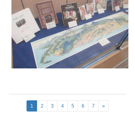
1
2
3
4
5
6
7
»