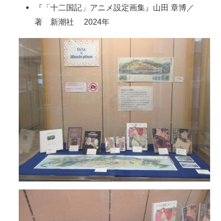
『「十二国記」アニメ設定画集』山田 章博／
著 新潮社 2024年