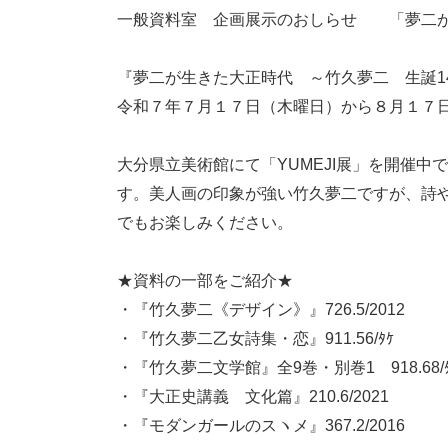
一般資料室 企画展示のおしらせ 「夢二
『夢二が生きた大正時代 ～竹久夢二 
令和７年７月１７日（木曜日）から８月１
大分県立美術館にて「YUMEJI展」を開催
す。美人画の印象が強い竹久夢二ですが、詩
でもお楽しみください。
★資料の一部をご紹介★
・『竹久夢二《デザイン》』726.5/2012
・『竹久夢二乙女詩集・恋』911.56/ﾀｹ
・『竹久夢二文学館』全9巻・別巻1 918.68/ﾀ
・『大正史講義 文化篇』210.6/2021
・『モダンガールのスヽメ』367.2/2016