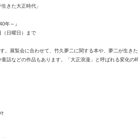
が生きた大正時代」
生誕140年～』
７日（日曜日）まで
中です。展覧会に合わせて、竹久夢二に関する本や、夢二が生き
や童話などの作品もあります。「大正浪漫」と呼ばれる変化の
ｹ