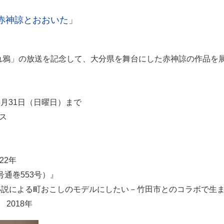
赤神諒とおおいた」
れ鴉」の放送を記念して、大分県を舞台にした赤神諒の作品を
年8月31日（日曜日）まで
ス
22年
号通巻553号）』
小説による町おこしのモデルにしたい－竹田市とのコラボで生ま
2018年