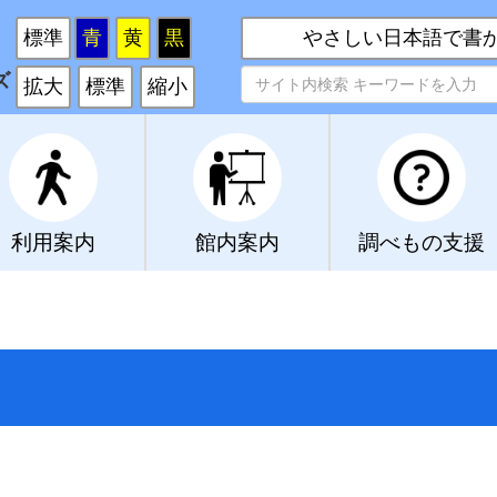
い
標準
青
黄
黒
やさしい日本語で書
ズ
拡大
標準
縮小
利用案内
館内案内
調べもの支援