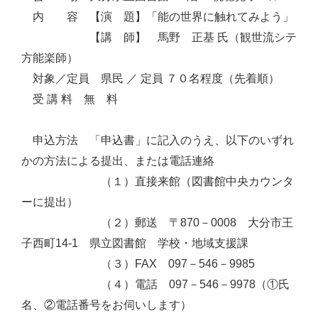
内 容 【演 題】「能の世界に触れてみよう」
【講 師】 馬野 正基 氏（観世流シテ
方能楽師）
対象／定員 県民 ／ 定員 ７０名程度（先着順）
受 講 料 無 料
申込方法 「申込書」に記入のうえ、以下のいずれ
かの方法による提出、または電話連絡
（１）直接来館（図書館中央カウンタ
ーに提出）
（２）郵送 〒870－0008 大分市王
子西町14-1 県立図書館 学校・地域支援課
（３）FAX 097－546－9985
（４）電話 097－546－9978（①氏
名、②電話番号をお伺いします）