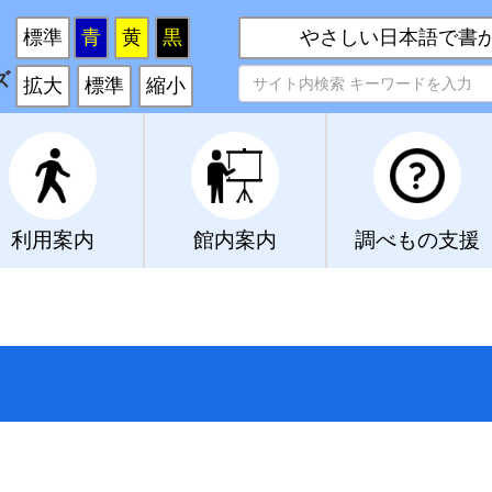
い
標準
青
黄
黒
やさしい日本語で書
ズ
拡大
標準
縮小
利用案内
館内案内
調べもの支援