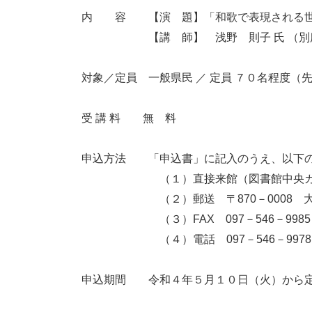
内 容 【演 題】「和歌で表現される世
【講 師】 浅野 則子 氏 （別府
対象／定員 一般県民 ／ 定員 ７０名程度（
受 講 料 無 料
申込方法 「申込書」に記入のうえ、以下の
（１）直接来館（図書館中央カウン
（２）郵送 〒870－0008 大分市
（３）FAX 097－546－9985
（４）電話 097－546－9978（
申込期間 令和４年５月１０日（火）から定