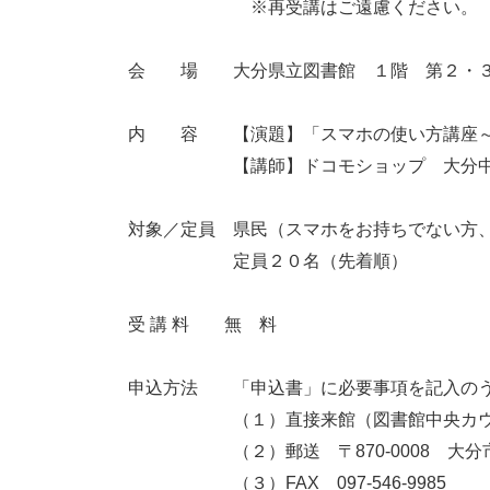
※再受講はご遠慮ください。
会 場 大分県立図書館 １階 第２・
内 容 【演題】「スマホの使い方講座～
【講師】ドコモショップ 大分中島
対象／定員 県民（スマホをお持ちでない方
定員２０名（先着順）
受 講 料 無 料
申込方法 「申込書」に必要事項を記入のう
（１）直接来館（図書館中央カウン
（２）郵送 〒870-0008 大分市
（３）FAX 097-546-9985