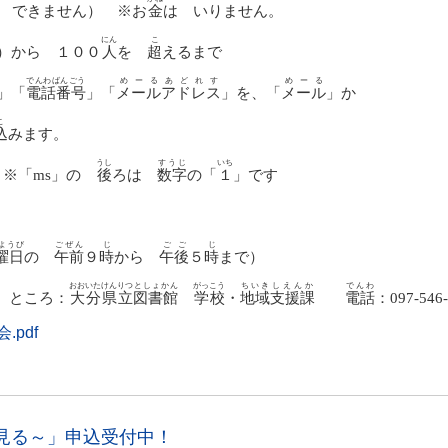
できません） ※お
金
は いりません。
にん
こ
）から １００
人
を
超
えるまで
でんわばんごう
めーるあどれす
めーる
」「
電話番号
」「
メールアドレス
」を、「
メール
」か
こ
込
みます。
うし
すうじ
いち
「
ms
」の
後
ろは
数字
の「
１
」です
ようび
ごぜん
じ
ごご
じ
曜日
の
午前
９
時
から
午後
５
時
まで）
おおいた
けんりつ
としょかん
がっこう
ちいき
しえんか
でんわ
 ところ：
大分
県立
図書館
学校
・
地域
支援課
電話
：
097-546
.pdf
見る～」申込受付中！