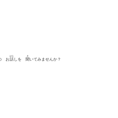
はな
き
の お
話
しを
聞
いてみませんか？