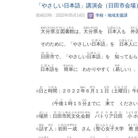
「やさしい日本語」講演会（日田市会場
投稿日時 : 2022年05月14日
学校・地域支援課
おおいた
けんりつ
としょかん
おおいたけん
にほんじん
がいこ
大分
県立
図書館
は、
大分県
を
日本人
も
外
にほんご
にほんじん
そのために、「やさしい
日本語
」を
日本人
ひたし
にほんご
し
日田市
で、「やさしい
日本語
」を
知
っても
にほんご
かんたん
やさ
日本語
を
簡単
に わかりやすく（
易
しい）
ひ
じかん
ねん
がつ
にち
どようび
ご
○
日
と
時間
：
２０２２
年
６
月
１１
日
（
土曜日
）
午
ごご
じ
ふん
き
（
午後
１
時
１５
分
までに
来
て ください
ばしょ
ひた
しみん
ぶんか
かいかん
ぱとりあ
ひた
しょう
○
場所
：
日田
市民
文化
会館
パトリア
日田
小
ホ
はな
ひと
いわた
かずなり
せいしん
じょし
きょうじ
○
話
す
人
：
岩田
一成
さん（
聖心
女子
大学
教
にんずう
にん
にん
こ
さんか