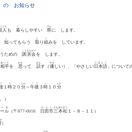
）の お知らせ
くじん
く
けん
国人
も
暮
らしやすい
県
に します。
し
と
く
に
知
ってもらう
取
り
組
みを しています。
こうえんかい
らうための
講演会
を します。
あいて
おも
はな
やさ
にほんご
、
相手
を
思
って
話
す（
優
しい）、「やさしい
日本語
」について
ご
じ
ふん
ごご
じ
ふん
後
１
時
２０
分
～
午後
３
時
１０
分
。）
ほーる
ひたし
さんぼんまつ
ール
（〒
877-0016
日田市
三本松
１－８－１１）
ゅ
授
）
かね