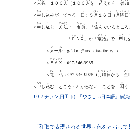
○
人数
：
１００
人
（１００
人
を
超
えたら
参加
もう
こ
ひ
がつ
にち
げつようび
○
申
し
込
みが できる
日
：
５
月
１６
日
（
月曜日
もう
こ
ほうほう
なまえ
す
○
申
し
込
む
方法
：「
名前
」「
住
んでいるところ
ふぁっくす
でんわ
もう
「
ＦＡＸ
」か「
電話
」で
申
し
めーる
○
メール
：
gakkou@ms1.oita-library.jp
※
ファックス
○
ＦＡＸ
：
097-546-9985
でん
わ
げつようび
きん
○
電
話
：
097-546-9975
（
月曜日
から
金
もう
こ
き
○
申
し
込
む ところ・わからない ことを
聞
く
03-2.チラシ(日田市)_「やさしい日本語」講演会
「和歌で表現される世界～色をとおして