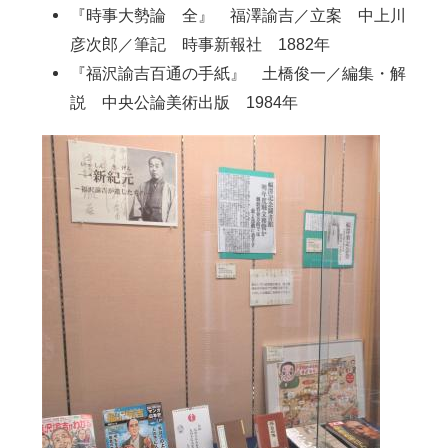
『時事大勢論 全』 福澤諭吉／立案 中上川
彦次郎／筆記 時事新報社 1882年
『福沢諭吉百通の手紙』 土橋俊一／編集・解
説 中央公論美術出版 1984年