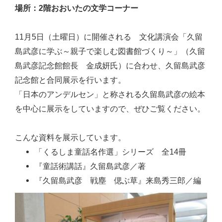
場所：2階おおいたの文学コーナー
11月5日（土曜日）に開催される 文化講演会「久留
島武彦に学ぶ～親子で楽しむ図書館づくり～」（久留
島武彦記念館館長 金成妍氏）に合わせ、久留島武彦
記念館と合同展示を行います。
「日本のアンデルセン」と称される久留島武彦の絵本
を中心に展示をしていますので、ぜひご覧ください。
こんな資料を展示しています。
「くるしま童話名作選」シリーズ 全14冊
『童話術講話』久留島武彦／著
『久留島武彦 戦塵 偲ぶ草』来島秀三郎／編