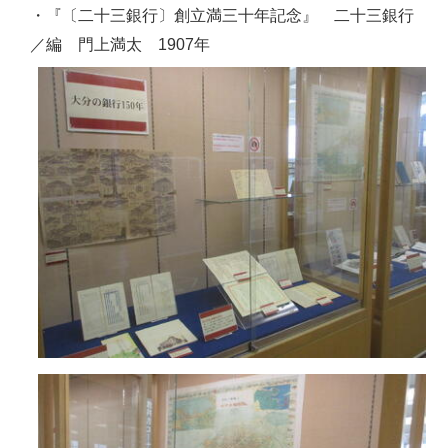
・『〔二十三銀行〕創立満三十年記念』 二十三銀行
／編 門上満太 1907年