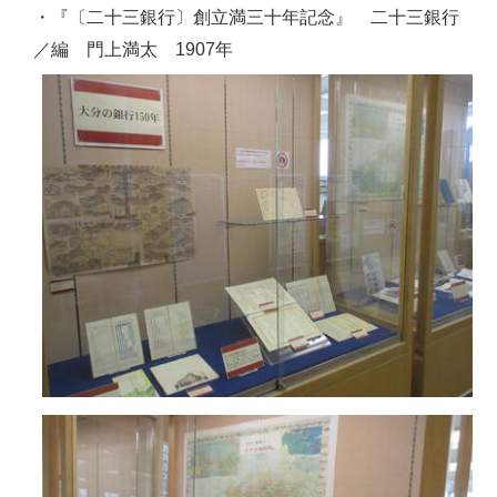
・『〔二十三銀行〕創立満三十年記念』 二十三銀行
／編 門上満太 1907年