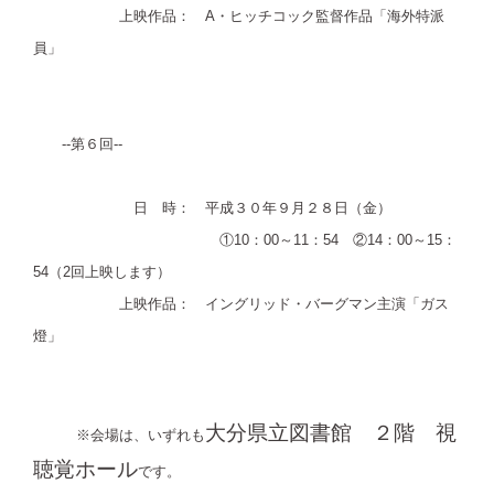
上映作品： A・ヒッチコック監督作品「海外特派
員
」
--第６回--
日 時： 平成３０年９月２８日（金）
①10：00～11：54 ②14：00～15：
54（2回上映します）
上映作品： イングリッド・バーグマン主演「ガス
燈」
大分県立図書館 ２階 視
※会場は、いずれも
聴覚ホール
です。