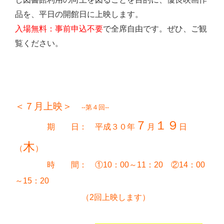
品を、平日の開館日に上映します。
入場無料：事前申込不要
で全席自由です。ぜひ、ご観
覧ください。
＜７月上映＞
--
第４回--
７
１９
期 日： 平成３０年
月
日
木
（
）
時 間：
①10：00～11：20 ②14：00
～15：20
2回上映します）
（