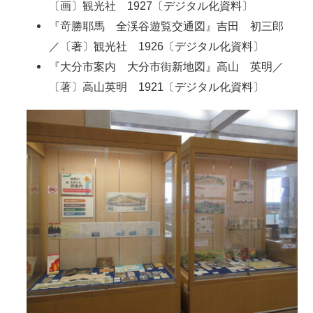
〔画〕観光社 1927〔デジタル化資料〕
『竒勝耶馬 全渓谷遊覧交通図』吉田 初三郎
／〔著〕観光社 1926〔デジタル化資料〕
『大分市案内 大分市街新地図』高山 英明／
〔著〕高山英明 1921〔デジタル化資料〕