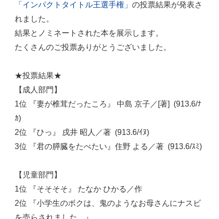
「インパクトタイトル王選手権」
の投票結果が発表さ
れました。
結果とノミネートされた本を展示します。
たくさんのご投票ありがとうございました。
★投票結果★
【成人部門】
1位 『妻が椎茸だったころ』 中島 京子／[著] (913.6/ﾅ
ｶ)
2位 『ひっ』 戌井 昭人／著 (913.6/ｲﾇ)
3位 『君の膵臓をたべたい』住野 よる／著 (913.6/ｽﾐ)
【児童部門】
1位 『そそそそ』 たなか ひかる／作
2位 『小学生のボクは、鬼のようなお母さんにナスビ
を売らされました。』