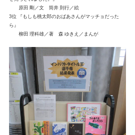
原田 剛／文 筒井 則行／絵
3位 『もしも桃太郎のおばあさんがマッチョだった
ら』
柳田 理科雄／著 森 ゆきえ／まんが