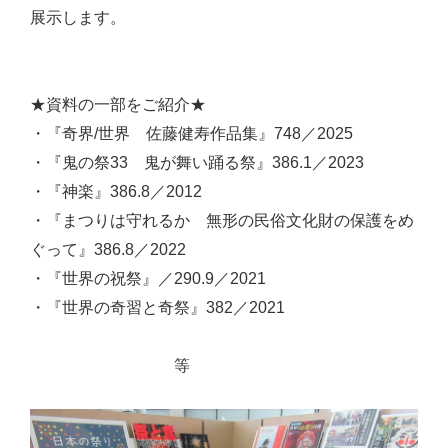
展示します。
★資料の一部をご紹介★
・『奇界/世界 佐藤健寿作品集』748／2025
・『鬼の祭33 鬼が舞い踊る祭』386.1／2023
・『神楽』386.8／2012
・『まつりは守れるか 無形の民俗文化財の保護をめ
ぐって』386.8／2022
・『世界の祝祭』／290.9／2021
・『世界の奇習と奇祭』382／2021
等