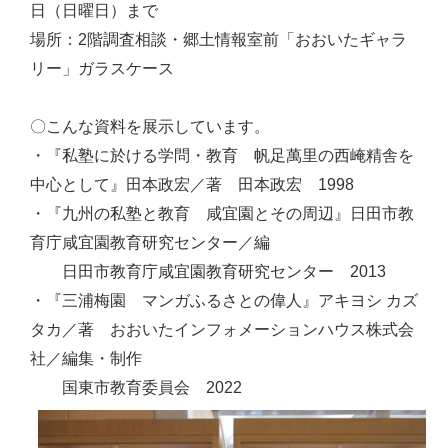
日（日曜日）まで
場所：2階調査相談・郷土情報室前「おおいたギャラ
リー」ガラスケース
〇こんな資料を展示しています。
・『私塾に於ける学問・教育 帆足萬里の西崦精舎を
中心として』田本政宏／著 田本政宏 1998
・『九州の私塾と教育 咸宜園とその周辺』日田市教
育庁咸宜園教育研究センター／編
日田市教育庁咸宜園教育研究センター 2013
・『三浦梅園 マンガふるさとの偉人』アキヨシ カズ
タカ／著 おおいたインフォメーションハウス株式会
社／編集・制作
国東市教育委員会 2022