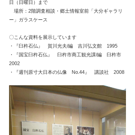
日（日曜日）まで
場所：2階調査相談・郷土情報室前「大分ギャラリ
ー」ガラスケース
〇こんな資料を展示しています
・『臼杵石仏』 賀川光夫/編 吉川弘文館 1995
・『国宝臼杵石仏』 臼杵市商工観光課/編 臼杵市
2002
・『週刊原寸大日本の仏像 No.44』 講談社 2008